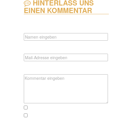
HINTERLASS UNS
EINEN KOMMENTAR
NAME
EMAIL
KOMMENTAR
schreibt mir, wenn es hier Neues gibt
schickt mir einen Newsletter, wenn neue
Abenteuer, Fotos oder Rezepte zu online