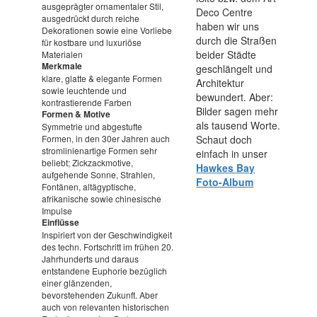
ausgeprägter ornamentaler Stil,
Deco Centre
ausgedrückt durch reiche
haben wir uns
Dekorationen sowie eine Vorliebe
durch die Straßen
für kostbare und luxuriöse
beider Städte
Materialen
Merkmale
geschlängelt und
klare, glatte & elegante Formen
Architektur
sowie leuchtende und
bewundert. Aber:
kontrastierende Farben
Bilder sagen mehr
Formen & Motive
als tausend Worte.
Symmetrie und abgestufte
Formen, in den 30er Jahren auch
Schaut doch
stromlinienartige Formen sehr
einfach in unser
beliebt; Zickzackmotive,
Hawkes Bay
aufgehende Sonne, Strahlen,
Foto-Album
Fontänen, altägyptische,
afrikanische sowie chinesische
Impulse
Einflüsse
Inspiriert von der Geschwindigkeit
des techn. Fortschritt im frühen 20.
Jahrhunderts und daraus
entstandene Euphorie bezüglich
einer glänzenden,
bevorstehenden Zukunft. Aber
auch von relevanten historischen