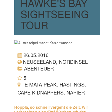
AWKE'S BAY S
IGHTSEEING T
OUR
26.05.2016
NEUSEELAND, NORDINSEL
ABENTEUER
5
(1 BEWERTUNG)
TE MATA PEAK, HASTINGS,
CAPE KIDNAPPERS, NAPIER
Hoppla, so schnell vergeht die Zeit. Wir
verbrachten also fünf Wochen mit der