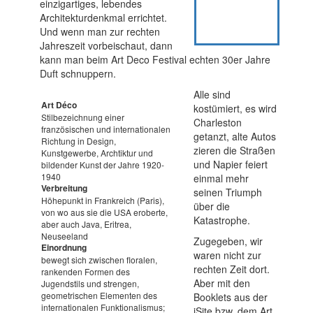
einzigartiges, lebendes
Architekturdenkmal errichtet.
Und wenn man zur rechten
Jahreszeit vorbeischaut, dann
kann man beim Art Deco Festival echten 30er Jahre
Duft schnuppern.
Alle sind
Art Déco
kostümiert, es wird
Stilbezeichnung einer
Charleston
französischen und internationalen
getanzt, alte Autos
Richtung in Design,
zieren die Straßen
Kunstgewerbe, Archtiktur und
und Napier feiert
bildender Kunst der Jahre 1920-
1940
einmal mehr
Verbreitung
seinen Triumph
Höhepunkt in Frankreich (Paris),
über die
von wo aus sie die USA eroberte,
Katastrophe.
aber auch Java, Eritrea,
Neuseeland
Zugegeben, wir
Einordnung
waren nicht zur
bewegt sich zwischen floralen,
rechten Zeit dort.
rankenden Formen des
Aber mit den
Jugendstils und strengen,
geometrischen Elementen des
Booklets aus der
internationalen Funktionalismus;
iSite bzw. dem Art