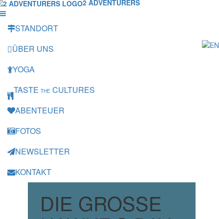
2 ADVENTURERS
STANDORT
ÜBER UNS
YOGA
TASTE
CULTURES
THE
ABENTEUER
FOTOS
NEWSLETTER
KONTAKT
DIE GROSSE H