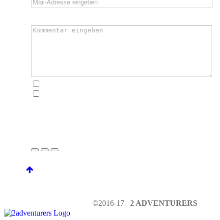
KOMMENTAR
schreibt mir, wenn es hier Neues gibt
schickt mir einen Newsletter, wenn neue Abenteuer,
Fotos oder Rezepte zu online gehen
UM DEN KOMMENTAR ZU SENDEN, KLICKE
AUF DIE KAMERA
©2016-17
2 ADVENTURERS