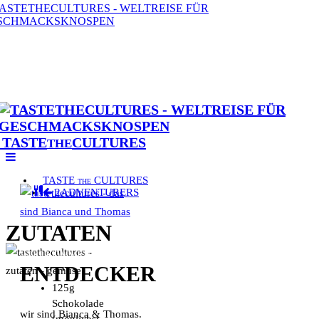
TASTE
CULTURES
THE
TASTE
CULTURES
THE
2ADVENTURERS
ZUTATEN
WILLKOMMEN
ENTDECKER
125g
Schokolade
wir sind Bianca & Thomas.
(möglichst