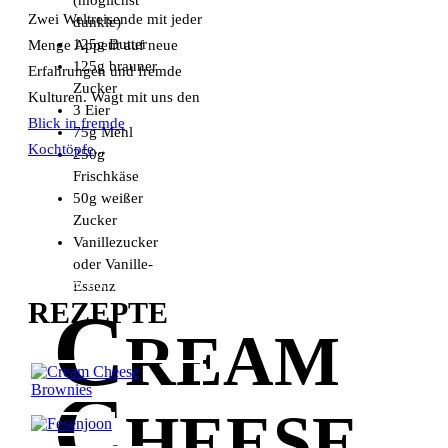
Zwei Weltreisende mit jeder
dunkle)
125g
Butter
Menge Appetit auf neue
125g
brauner
Erfahrungen und fremde
Zucker
Kulturen. Wagt mit uns den
3
Eier
Blick in fremde
75g
Mehl
Kochtöpfe
...
250g
Frischkäse
50g
weißer
Zucker
Vanillezucker
oder Vanille-
BELIEBTESTE
Essenz
Cream
REZEPTE
Cheese