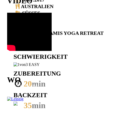
VIDEO
AUSTRALIEN
SÜSSES
3.33
(6 WERTUNGEN)
SYDNEY, SWAMIS YOGA RETREAT
SCHWIERIG­KEIT
ZUBEREITUNG
WO
20
min
WIR GERADE SIND
BACKZEIT
35
min