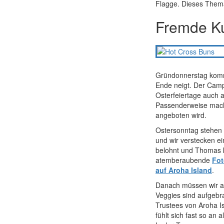
Flagge. Dieses Thema
Fremde Ku
Gründonnerstag kommt
Ende neigt. Der Campi
Osterfeiertage auch 
Passenderweise machen
angeboten wird.
Ostersonntag stehen w
und wir verstecken e
belohnt und Thomas k
atemberaubende
Fo
auf Aroha Island
.
Danach müssen wir al
Veggies sind aufgebra
Trustees von Aroha Is
fühlt sich fast so an