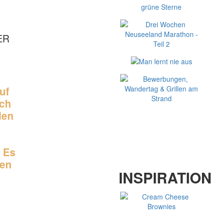
ER
uf
och
den
 Es
hen
ODER KULINARISCHE
INSPIRATION