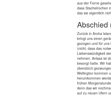
aus der Ferne gesehe
dass Stachelrochen 
das sie eigentlich nic
Abschied 
Zurück in Aroha Isla
bringt uns einen ger
gezogen und für uns b
(nicht, dass das not
Liebenswürdigkeit de
nehmen. Anlass ist 
besorgt hatte. Wir ha
überstürzt gezwungen
Wellington kommen und
herumkommen werden.
frühen Morgenstunden 
denn das wir nochmal 
auf zu neuen Ufern u