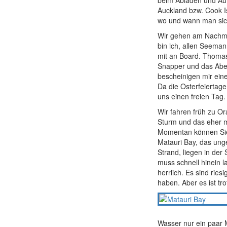
beim Abladen und Auf
Auckland bzw. Cook I
wo und wann man sich 
Wir gehen am Nachmi
bin ich, allen Seeman
mit an Board. Thomas
Snapper und das Abend
bescheinigen mir eine
Da die Osterfeiertag
uns einen freien Tag.
Wir fahren früh zu Or
Sturm und das eher mä
Momentan können Sie 
Matauri Bay, das unge
Strand, liegen in der
muss schnell hinein l
herrlich. Es sind rie
haben. Aber es ist tr
Wasser nur ein paar 