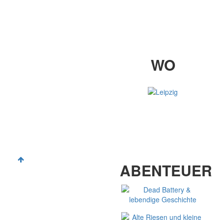
WO
WIR GERADE SIND
LUST AUF MEHR
ABENTEUER