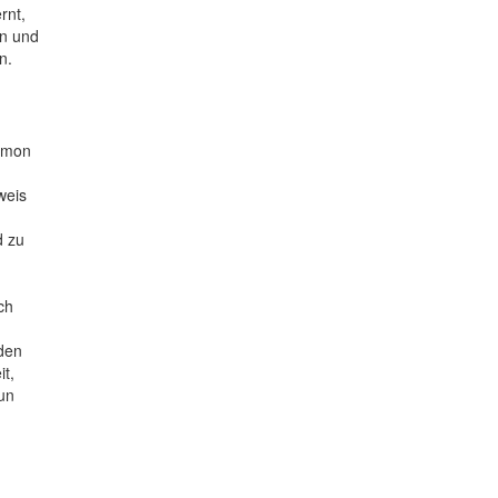
rnt,
n und
n.
Simon
weis
d zu
ch
den
it,
un