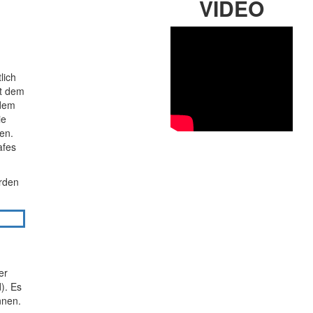
VIDEO
lich
it dem
 dem
ie
en.
afes
erden
er
). Es
nnen.