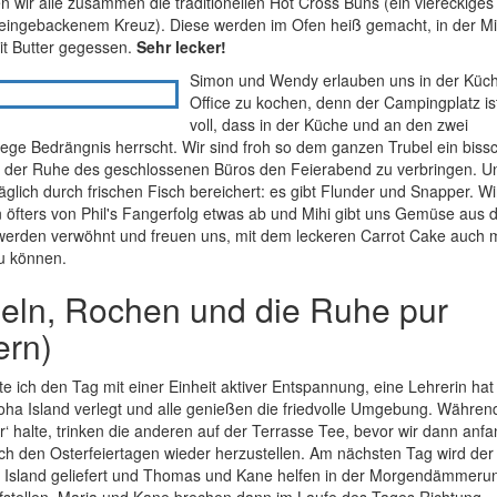
 wir alle zusammen die traditionellen Hot Cross Buns (ein viereckiges
eingebackenem Kreuz). Diese werden im Ofen heiß gemacht, in der Mi
it Butter gegessen.
Sehr lecker!
Simon und Wendy erlauben uns in der Küc
Office zu kochen, denn der Campingplatz is
voll, dass in der Küche und an den zwei
rege Bedrängnis herrscht. Wir sind froh so dem ganzen Trubel ein biss
 der Ruhe des geschlossenen Büros den Feierabend zu verbringen. U
täglich durch frischen Fisch bereichert: es gibt Flunder und Snapper. Wi
n öfters von Phil's Fangerfolg etwas ab und Mihi gibt uns Gemüse aus
werden verwöhnt und freuen uns, mit dem leckeren Carrot Cake auch 
u können.
eln, Rochen und die Ruhe pur
ern)
 ich den Tag mit einer Einheit aktiver Entspannung, eine Lehrerin hat 
ha Island verlegt und alle genießen die friedvolle Umgebung. Während
r‘ halte, trinken die anderen auf der Terrasse Tee, bevor wir dann anf
h den Osterfeiertagen wieder herzustellen. Am nächsten Tag wird der
a Island geliefert und Thomas und Kane helfen in der Morgendämmeru