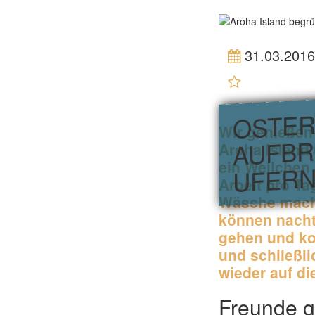
31.03.2016
(0 BEWERTUNG
OSTER
Wir genießen
AUFBR
Aroha Island
ein Weilchen 
UFER
Arbeit pro Ta
Wäsche mache
können nacht
gehen und k
und schließl
wieder auf di
Freunde 