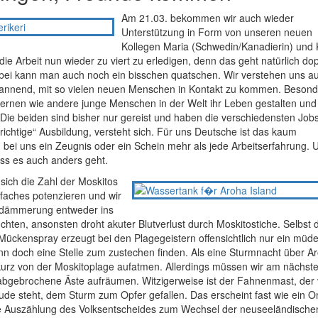
Am 21.03. bekommen wir auch wieder
Unterstützung in Form von unseren neuen
Kollegen Maria (Schwedin/Kanadierin) und
h, die Arbeit nun wieder zu viert zu erledigen, denn das geht natürlich do
bei kann man auch noch ein bisschen quatschen. Wir verstehen uns a
spannend, mit so vielen neuen Menschen in Kontakt zu kommen. Besond
u lernen wie andere junge Menschen in der Welt ihr Leben gestalten und
Die beiden sind bisher nur gereist und haben die verschiedensten Job
richtige“ Ausbildung, versteht sich. Für uns Deutsche ist das kaum
ch bei uns ein Zeugnis oder ein Schein mehr als jede Arbeitserfahrung.
ss es auch anders geht.
 sich die Zahl der Moskitos
lfaches potenzieren und wir
ddämmerung entweder ins
chten, ansonsten droht akuter Blutverlust durch Moskitostiche. Selbst 
Mückenspray erzeugt bei den Plagegeistern offensichtlich nur ein müd
ann doch eine Stelle zum zustechen finden. Als eine Sturmnacht über A
kurz von der Moskitoplage aufatmen. Allerdings müssen wir am nächst
bgebrochene Äste aufräumen. Witzigerweise ist der Fahnenmast, der 
e steht, dem Sturm zum Opfer gefallen. Das erscheint fast wie ein 
de Auszählung des Volksentscheides zum Wechsel der neuseeländische