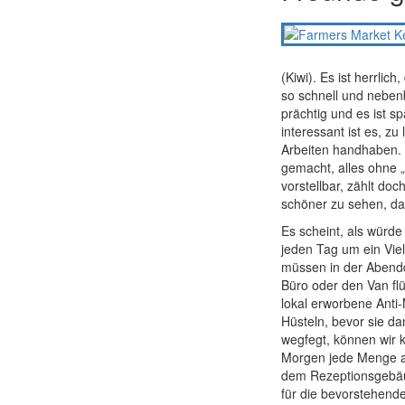
(Kiwi). Es ist herrlic
so schnell und neben
prächtig und es ist 
interessant ist es, z
Arbeiten handhaben. 
gemacht, alles ohne „
vorstellbar, zählt do
schöner zu sehen, da
Es scheint, als würde
jeden Tag um ein Vie
müssen in der Aben
Büro oder den Van flü
lokal erworbene Anti-
Hüsteln, bevor sie d
wegfegt, können wir 
Morgen jede Menge a
dem Rezeptionsgebäud
für die bevorstehen