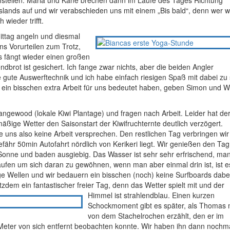
stellen. Maria und Kane brechen dann im Laufe des Tages Richtung
slands auf und wir verabschieden uns mit einem „Bis bald“, denn wer 
wieder trifft.
ttag angeln und diesmal
ns Vorurteilen zum Trotz,
 fängt wieder einen großen
brot ist gesichert. Ich fange zwar nichts, aber die beiden Angler
 gute Auswerftechnik und ich habe einfach riesigen Spaß mit dabei zu 
e ein bisschen extra Arbeit für uns bedeutet haben, geben Simon und 
angewood (lokale Kiwi Plantage) und fragen nach Arbeit. Leider hat de
ßige Wetter den Saisonstart der Kiwifruchternte deutlich verzögert.
uns also keine Arbeit versprechen. Den restlichen Tag verbringen wir 
fähr 50min Autofahrt nördlich von Kerikeri liegt. Wir genießen den Ta
 Sonne und baden ausgiebig. Das Wasser ist sehr sehr erfrischend, ma
aufen um sich daran zu gewöhnen, wenn man aber einmal drin ist, ist e
sige Wellen und wir bedauern ein bisschen (noch) keine Surfboards dabe
otzdem ein fantastischer freier Tag, denn das Wetter spielt mit und der
Himmel ist strahlendblau.
Einen kurzen
Schockmoment gibt es später, als Thomas 
von dem Stachelrochen erzählt, den er im
Meter von sich entfernt beobachten konnte. Wir haben ihn dann nochm