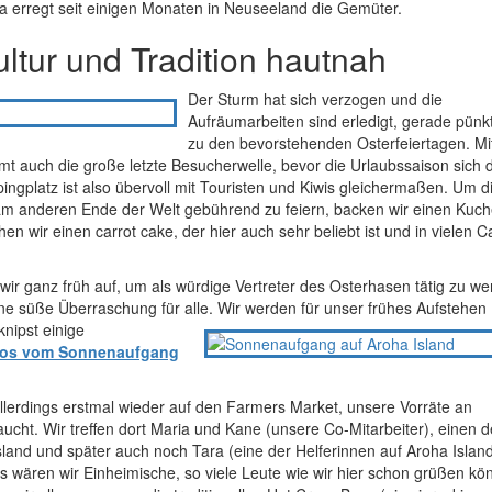
 erregt seit einigen Monaten in Neuseeland die Gemüter.
ltur und Tradition hautnah
Der Sturm hat sich verzogen und die
Aufräumarbeiten sind erledigt, gerade pünkt
zu den bevorstehenden Osterfeiertagen. M
 auch die große letzte Besucherwelle, bevor die Urlaubssaison sich
ngplatz ist also übervoll mit Touristen und Kiwis gleichermaßen. Um d
am anderen Ende der Welt gebührend zu feiern, backen wir einen Kuch
 wir einen carrot cake, der hier auch sehr beliebt ist und in vielen C
ir ganz früh auf, um als würdige Vertreter des Osterhasen tätig zu w
ine süße Überraschung für alle.
Wir werden für unser frühes Aufstehen
nipst einige
tos vom Sonnenaufgang
lerdings erstmal wieder auf den Farmers Market, unsere Vorräte an
ucht. Wir treffen dort Maria und Kane (unsere Co-Mitarbeiter), einen d
land und später auch noch Tara (eine der Helferinnen auf Aroha Island
 als wären wir Einheimische, so viele Leute wie wir hier schon grüßen kö