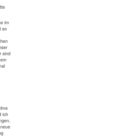
tte
he im
t so
chen
nser
r sind
 dem
mal
ihre
 ich
angen,
 neue
ng