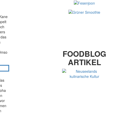
 Kane
ppelt
uch
ers
 das
s
AKTUELLER
FOODBLOG
 Umso
ARTIKEL
das
es
roha
en
vor
Omen
AKTUELLSTES
n