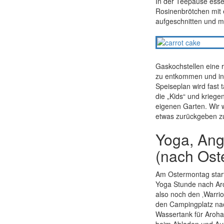
In der Teepause essen
Rosinenbrötchen mit 
aufgeschnitten und m
Gaskochstellen eine 
zu entkommen und in
Speiseplan wird fast 
die „Kids“ und kriege
eigenen Garten. Wir 
etwas zurückgeben z
Yoga, Ang
(nach Ost
Am Ostermontag starte
Yoga Stunde nach Aro
also noch den ‚Warrio
den Campingplatz nac
Wassertank für Aroh