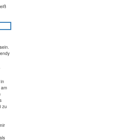
weiß
sein.
Wendy
r
in
g am
n
s
i zu
mir
als