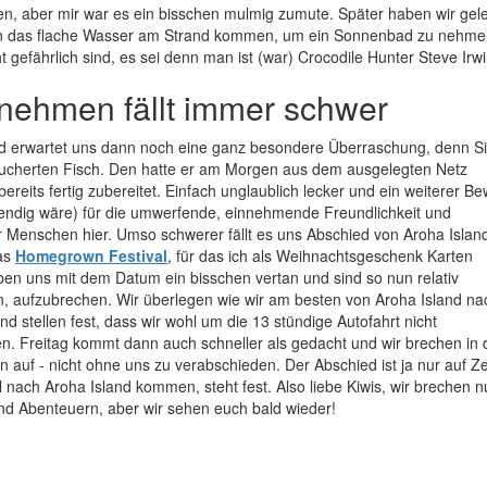
n, aber mir war es ein bisschen mulmig zumute. Später haben wir gele
in das flache Wasser am Strand kommen, um ein Sonnenbad zu nehme
ht gefährlich sind, es sei denn man ist (war) Crocodile Hunter Steve Irwi
nehmen fällt immer schwer
nd erwartet uns dann noch eine ganz besondere Überraschung, denn 
äucherten Fisch. Den hatte er am Morgen aus dem ausgelegten Netz
ereits fertig zubereitet. Einfach unglaublich lecker und ein weiterer Be
wendig wäre) für die umwerfende, einnehmende Freundlichkeit und
r Menschen hier. Umso schwerer fällt es uns Abschied von Aroha Islan
das
Homegrown Festival
, für das ich als Weihnachtsgeschenk Karten
ben uns mit dem Datum ein bisschen vertan und sind so nun relativ
, aufzubrechen. Wir überlegen wie wir am besten von Aroha Island na
 stellen fest, dass wir wohl um die 13 stündige Autofahrt nicht
 Freitag kommt dann auch schneller als gedacht und wir brechen in 
auf - nicht ohne uns zu verabschieden. Der Abschied ist ja nur auf Ze
nach Aroha Island kommen, steht fest. Also liebe Kiwis, wir brechen n
nd Abenteuern, aber wir sehen euch bald wieder!