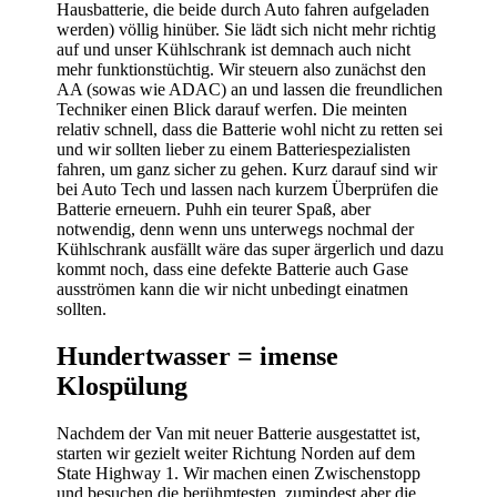
Hausbatterie, die beide durch Auto fahren aufgeladen
werden) völlig hinüber. Sie lädt sich nicht mehr richtig
auf und unser Kühlschrank ist demnach auch nicht
mehr funktionstüchtig. Wir steuern also zunächst den
AA (sowas wie ADAC) an und lassen die freundlichen
Techniker einen Blick darauf werfen. Die meinten
relativ schnell, dass die Batterie wohl nicht zu retten sei
und wir sollten lieber zu einem Batteriespezialisten
fahren, um ganz sicher zu gehen. Kurz darauf sind wir
bei Auto Tech und lassen nach kurzem Überprüfen die
Batterie erneuern. Puhh ein teurer Spaß, aber
notwendig, denn wenn uns unterwegs nochmal der
Kühlschrank ausfällt wäre das super ärgerlich und dazu
kommt noch, dass eine defekte Batterie auch Gase
ausströmen kann die wir nicht unbedingt einatmen
sollten.
Hundertwasser = imense
Klospülung
Nachdem der Van mit neuer Batterie ausgestattet ist,
starten wir gezielt weiter Richtung Norden auf dem
State Highway 1. Wir machen einen Zwischenstopp
und besuchen die berühmtesten, zumindest aber die