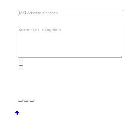
EMAIL
KOMMENTAR
schreibt mir, wenn es hier Neues gibt
schickt mir einen Newsletter, wenn neue Abenteuer,
Fotos oder Rezepte zu online gehen
UM DEN KOMMENTAR ZU SENDEN, KLICKE
AUF DIE KAMERA