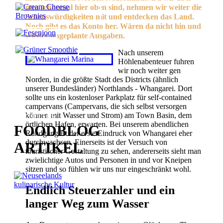
nun schonmal hier oben sind, nehmen wir weiter die
Sehenswürdigkeiten mit und entdecken das Land.
Noch gibt es das Konto her. Wären da nicht hin und
wieder ungeplante Ausgaben.
Nach unserem
Höhlenabenteuer fuhren
wir noch weiter gen
Norden, in die größte Stadt des Districts (ähnlich
unserer Bundesländer) Northlands - Whangarei. Dort
sollte uns ein kostenloser Parkplatz für self-contained
campervans (Campervans, die sich selbst versorgen
können mit Wasser und Strom) am Town Basin, dem
AKTUELLER
örtlichen Hafen, erwarten. Bei unserem abendlichen
FOODBLOG
Rundgang ist der erste Eindruck von Whangarei eher
durchwachsen. Einerseits ist der Versuch von
ARTIKEL
touristischer Gestaltung zu sehen, andererseits sieht man
zwielichtige Autos und Personen in und vor Kneipen
sitzen und so fühlen wir uns nur eingeschränkt wohl.
Endlich Steuerzahler und ein
langer Weg zum Wasser