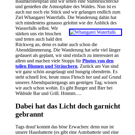
Baumkronenpfad und wir sehen eine Stabheuschrecke
und genießen die Atmosphäre des Waldes. Nun ist es
auch nur noch ein Stück und wir gelangen endlich zum
Ziel Whangarei Waterfalls. Die Wanderung dahin hat
sich mindestens genauso gelohnt wie der Anblick des
Wasserfalls selbst.
Wir
stärken uns ein bisschen
und treten auch bald den
Rückweg an, denn es nahte auch schon die
Abenddämmerung. Die Wanderung hat sehr viel länger
gedauert als geplant, wir sind einfach zu interessiert an
allem und machen viele Stopps für
Photos von den
tollen Blumen und Sträuchern
. Zurück am Van sind
wir ganz schön ausgelaugt und hungrig obendrein. Es
steht schnell fest, heute muss Fleisch her und auf Grund
unseres Abendspaziergangs am gestrigen Tag, wissen
wir auch schon wohin. Es gibt Burger und Bier bei
Wildside Bar und Grill. Hmmm….
Dabei hat das Licht doch garnicht
gebrannt
Tags drauf kommt das böse Erwachen: denn nun ist
unsere Hausbatterie (es gibt eine Autobatterie und eine