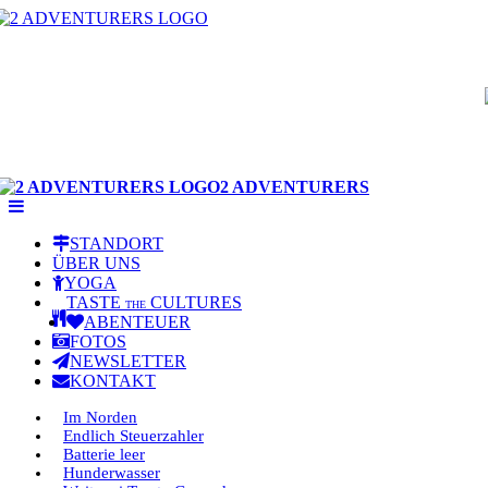
2 ADVENTURERS
STANDORT
ÜBER UNS
YOGA
TASTE
CULTURES
THE
ABENTEUER
FOTOS
NEWSLETTER
KONTAKT
Im Norden
Endlich Steuerzahler
Batterie leer
Hunderwasser