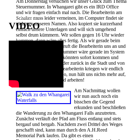
Am Donnerstag versuchen wir unser Glück zum Thema
Steuernummer. In Whangarei gibt es ein IRD Office
und wir fragen einfach mal nach. Die Bearbeiterin am
AKTUELLSTES
Schalter muss leider verneinen, im Computer findet sie
VIDEO
nichts zu unseren Namen. Also kopiert sie kurzerhand
einfach unsere Unterlagen und will sich umgehend
selbst drum kümmern. Wir sollen gegen 16 Uhr wieder
kommen, dann wäre alles fertig. Als wir gerade beim
Van angekommen sind, ruft die Bearbeiterin uns an und
teilt uns mit, die Steuernummer wäre gerade im System
erstellt wurden und wir könnten sofort kommen und
diese abholen. Also wieder zurück in die Stadt und von
der freudestrahlenden Bearbeiterin kriegen wir endlich
unsere Steuernummer. So, nun hält uns nichts mehr auf,
wir dürfen in Neuseeland arbeiten!
Am Nachmittag wollen
wir nun auch noch ein
bisschen die Gegend
erkunden und beschließen
die Wanderung zu den Whangarei Falls anzutreten.
Zunächst verläuft der Pfad am Fluss entlang und stets
bergauf und bergab. Nachdem zwei Drittel des Weges
geschafft sind, kann man durch den A.H.Reed
Memorial Park laufen. Da gibt es einen