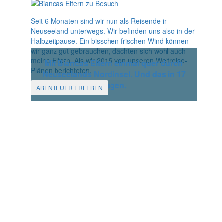
Seit 6 Monaten sind wir nun als Reisende in
Neuseeland unterwegs. Wir befinden uns also in der
Halbzeitpause. Ein bisschen frischen Wind können
wir ganz gut gebrauchen, dachten sich wohl auch
meine Eltern. Als wir 2015 von unseren Weltreise-
Mit Biancas Eltern einmal quer durch
Plänen berichteten,
Neuseelands Nordinsel. Und das in 17
Tagen.
ABENTEUER ERLEBEN