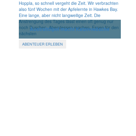
Hoppla, so schnell vergeht die Zeit. Wir verbrachten
also fünf Wochen mit der Apfelernte in Hawkes Bay.
Eine lange, aber nicht langweilige Zeit. Die
Anstrengung des Tages lässt einen oft genug nur
noch Duschen, Abendessen machen, Essen für den
Australtölpel macht Katzenwäsche
nächsten
ABENTEUER ERLEBEN