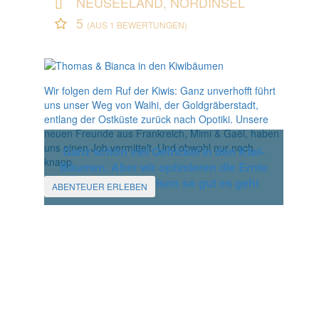
NEUSEELAND, NORDINSEL
5
(AUS 1 BEWERTUNGEN)
Wir folgen dem Ruf der Kiwis: Ganz unverhofft führt
uns unser Weg von Waihi, der Goldgräberstadt,
entlang der Ostküste zurück nach Opotiki. Unsere
neuen Freunde aus Frankreich, Mimi & Gaël, haben
uns einen Job vermittelt. Und obwohl nur noch
Ganz schön viel Gefrickel in den Kiwi-
knapp
Bäumen. Aber wir optimieren die Ernte
der nächsten Saison so gut es geht
ABENTEUER ERLEBEN