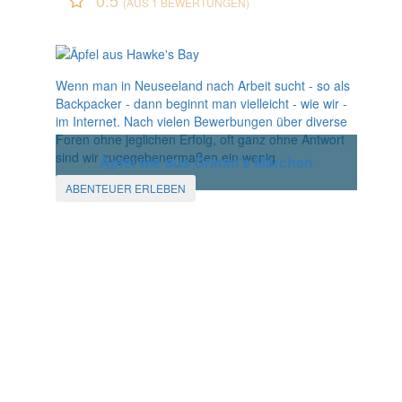
0.5
(AUS 1 BEWERTUNGEN)
Wenn man in Neuseeland nach Arbeit sucht - so als
Backpacker - dann beginnt man vielleicht - wie wir -
im Internet. Nach vielen Bewerbungen über diverse
Foren ohne jeglichen Erfolg, oft ganz ohne Antwort
sind wir zugegebenermaßen ein wenig
Äpfel wie aus Grimm's Märchen
ABENTEUER ERLEBEN