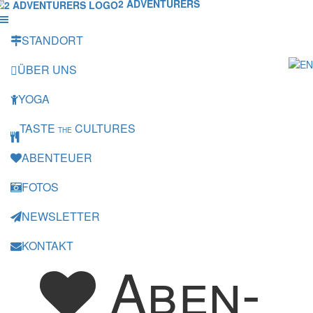
2 ADVENTURERS
STANDORT
ÜBER UNS
YOGA
TASTE
CULTURES
THE
ABENTEUER
FOTOS
NEWSLETTER
KONTAKT
Aben­