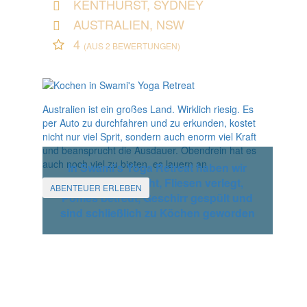
KENTHURST, SYDNEY
AUSTRALIEN, NSW
4
(AUS 2 BEWERTUNGEN)
Australien ist ein großes Land. Wirklich riesig. Es
per Auto zu durchfahren und zu erkunden, kostet
nicht nur viel Sprit, sondern auch enorm viel Kraft
und beansprucht die Ausdauer. Obendrein hat es
auch noch viel zu bieten, es lauern an
In Swami's Yoga Retreat haben wir
Zimmer gemacht, Fliesen verlegt,
ABENTEUER ERLEBEN
Ponies betreut, Geschirr gespült und
sind schließlich zu Köchen geworden