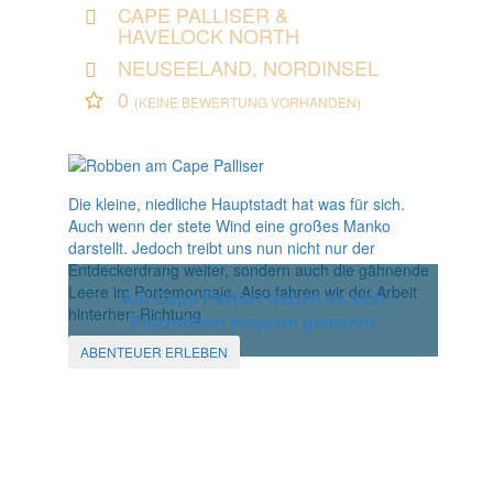
CAPE PALLISER &
HAVELOCK NORTH
NEUSEELAND, NORDINSEL
0
(KEINE BEWERTUNG VORHANDEN)
Die kleine, niedliche Hauptstadt hat was für sich.
Auch wenn der stete Wind eine großes Manko
darstellt. Jedoch treibt uns nun nicht nur der
Entdeckerdrang weiter, sondern auch die gähnende
Leere im Portemonnaie. Also fahren wir der Arbeit
Am Cape Palliser haben es sich
hinterher: Richtung
Pelzrobben bequem gemacht
ABENTEUER ERLEBEN