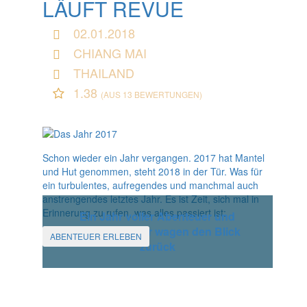
LÄUFT REVUE
02.01.2018
CHIANG MAI
THAILAND
1.38
(AUS 13 BEWERTUNGEN)
Schon wieder ein Jahr vergangen. 2017 hat Mantel
und Hut genommen, steht 2018 in der Tür. Was für
ein turbulentes, aufregendes und manchmal auch
anstrengendes letztes Jahr. Es ist Zeit, sich mal in
Erinnerung zu rufen, was alles passiert ist:
Ein Jahr voller Abenteuer und
Erlebnisse. Wir wagen den Blick
ABENTEUER ERLEBEN
zurück