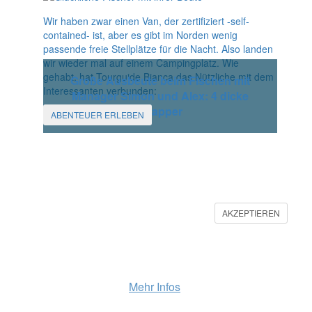
Wir haben zwar einen Van, der zertifiziert -self-
contained- ist, aber es gibt im Norden wenig
passende freie Stellplätze für die Nacht. Also landen
wir wieder mal auf einem Campingplatz. Wie
gehabt, hat Tourguide Bianca das Nützliche mit dem
Große Ausbeute beim Fischen mit
Interessanten verbunden:
Manager Simon und Alex: 4 dicke
Snapper
ABENTEUER ERLEBEN
COOKIES
Auch wir verwenden auf unserer
AKZEPTIEREN
Website Cookies, um eine
bestmögliche Bereitstellung unserer Dienste zu
gewährleisten. Mit der weiteren Nutzung unserer
Seite erklärst Du dich damit einverstanden, dass wir
Cookies verwenden.
Mehr Infos