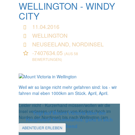
WELLINGTON - WINDY
CITY
11.04.2016
WELLINGTON
NEUSEELAND, NORDINSEL
-7407634.05
(AUS 58
BEWERTUNGEN)
Weil wir so lange nicht mehr gefahren sind: los - wir
fahren mal eben 1000km am Stück. April, April.
Leider nicht - Kurzerhand müssen/wollen wir die
Insel verlassen und fahren von Kerikeri (hoch im
Yogi auf Mount Victoria über der
Norden der Nordinsel) bis nach Wellington (am
Hauptstadt Neuseelands: ganz in sich
ruhend
ABENTEUER ERLEBEN