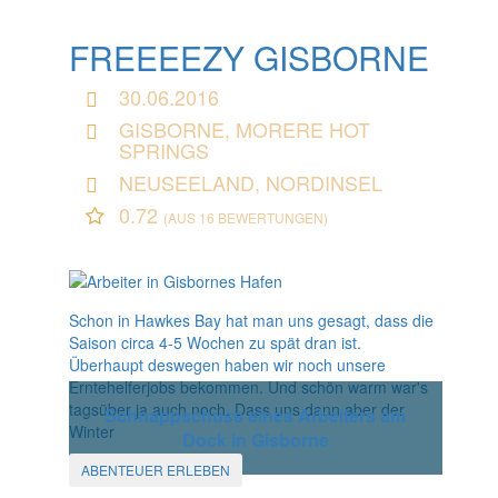
FREEEEZY GISBORNE
30.06.2016
GISBORNE, MORERE HOT
SPRINGS
NEUSEELAND, NORDINSEL
0.72
(AUS 16 BEWERTUNGEN)
Schon in Hawkes Bay hat man uns gesagt, dass die
Saison circa 4-5 Wochen zu spät dran ist.
Überhaupt deswegen haben wir noch unsere
Erntehelferjobs bekommen. Und schön warm war's
tagsüber ja auch noch. Dass uns dann aber der
Schnappschuss eines Arbeiters am
Winter
Dock in Gisborne
ABENTEUER ERLEBEN