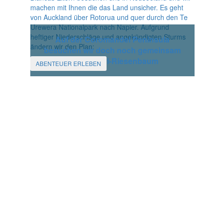
machen mit Ihnen die das Land unsicher. Es geht
von Auckland über Rotorua und quer durch den Te
Urewera Nationalpark nach Napier. Aufgrund
heftiger Niederschläge und angekündigten Sturms
Auf der Coromandel Peninsula
ändern wir den Plan:
besuchen wir doch noch gemeinsam
einen Kauri-Riesenbaum
ABENTEUER ERLEBEN