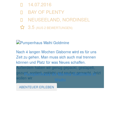
14.07.2016
BAY OF PLENTY
NEUSEELAND, NORDINSEL
3.5
(AUS 2 BEWERTUNGEN)
Nach 4 langen Wochen Gisborne wird es für uns
Zeit zu gehen. Man muss sich auch mal trennen
können und Platz für was Neues schaffen.
Außerdem haben wir genug gepackt, gestapelt,
gezurrt, sortiert, geklebt und sauber gemacht. Jetzt
Pumpenhaus de Martha Goldmine in
wollen wir
Waihi
ABENTEUER ERLEBEN